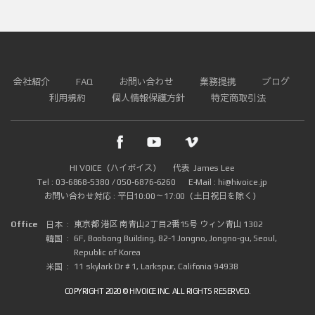
P
l
a
y
e
r
会社紹介
FAQ
お問い合わせ
業務提携
ブログ
利用規約
個人情報保護方針
特定商取引法
HI VOICE（ハイボイス）
代表
James Lee
Tel
03-6868-5380 / 050-6876-6260
E-Mail
hi@hivoice.jp
お問い合わせ対応
平日10:00～17:00（土日祝日を除く）
Office
東京都 港区 南青山2丁目2番15号 ウィン青山 1302
日本
6F, Boobong Building, 82-1 Jongno, Jongno-gu, Seoul,
韓国
Republic of Korea
11 skylark Dr # 1, Larkspur, Califonia 94938
米国
COPYRIGHT 2020 © HIVOICE INC. ALL RIGHTS RESERVED.