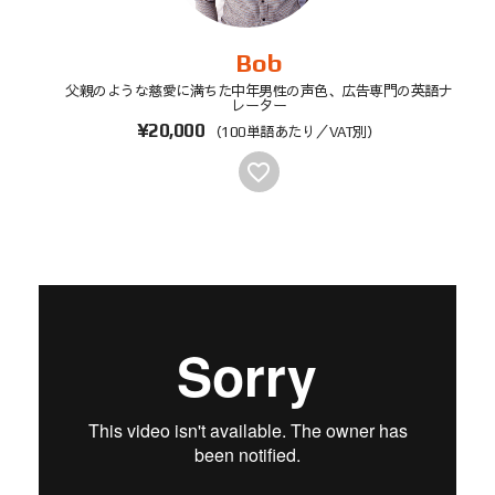
Bob
父親のような慈愛に満ちた中年男性の声色、広告専門の英語ナ
レーター
¥20,000
（100単語あたり／VAT別）
favorite_border