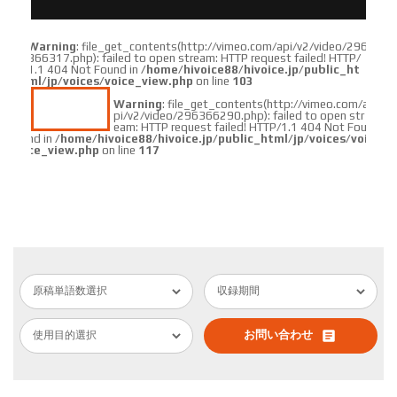
Warning
: file_get_contents(http://vimeo.com/api/v2/video/296
366317.php): failed to open stream: HTTP request failed! HTTP/
1.1 404 Not Found in
/home/hivoice88/hivoice.jp/public_ht
ml/jp/voices/voice_view.php
on line
103
Warning
: file_get_contents(http://vimeo.com/a
pi/v2/video/296366290.php): failed to open str
eam: HTTP request failed! HTTP/1.1 404 Not Fou
nd in
/home/hivoice88/hivoice.jp/public_html/jp/voices/voi
ce_view.php
on line
117
article
お問い合わせ