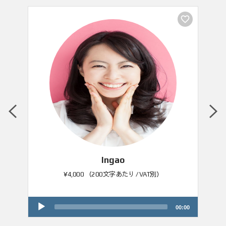
favorite_border
favorite_border
MORE VIEW
Ingao
¥4,000 （200文字あたり / VAT別）
A
u
00:00
00:00
d
i
o