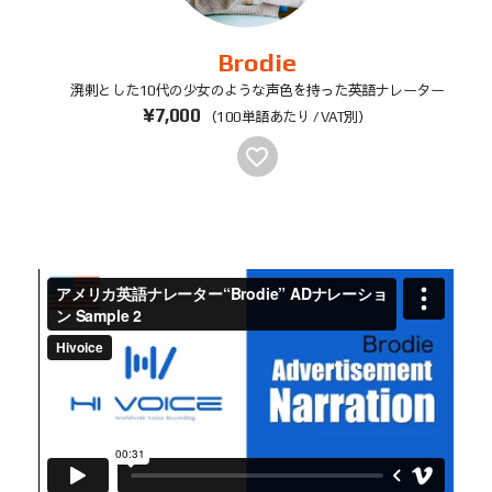
Brodie
溌剌とした10代の少女のような声色を持った英語ナレーター
¥7,000
（100単語あたり / VAT別）
favorite_border