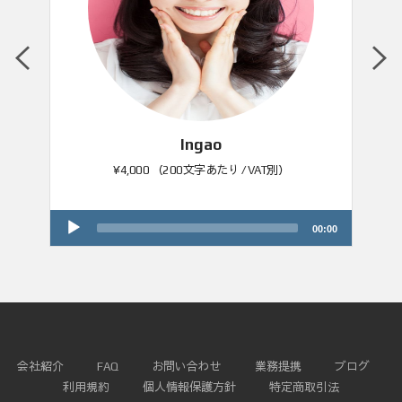
MORE VIEW
Ingao
¥4,000 （200文字あたり / VAT別）
A
u
00:00
00:00
d
i
o
P
l
a
y
e
r
会社紹介
FAQ
お問い合わせ
業務提携
ブログ
利用規約
個人情報保護方針
特定商取引法